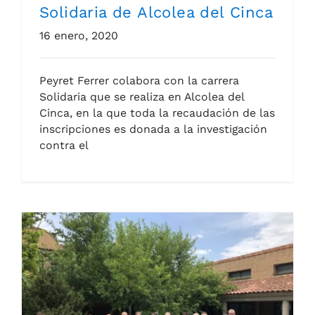
Solidaria de Alcolea del Cinca
16 enero, 2020
Peyret Ferrer colabora con la carrera
Solidaria que se realiza en Alcolea del
Cinca, en la que toda la recaudación de las
inscripciones es donada a la investigación
contra el
Peyret colabora con Down Huesca en el albergue «La Sabina» de Fonz