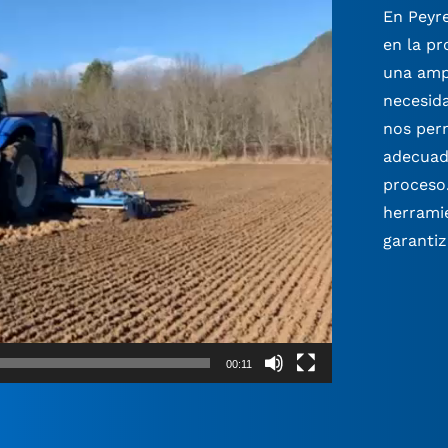
En Peyre
en la pr
una amp
necesida
nos perm
adecuada
proceso
herramie
garantiz
00:11