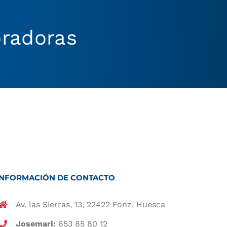
bradoras
INFORMACIÓN DE CONTACTO
Av. las Sierras, 13, 22422 Fonz, Huesca
Josemari:
653 85 80 12