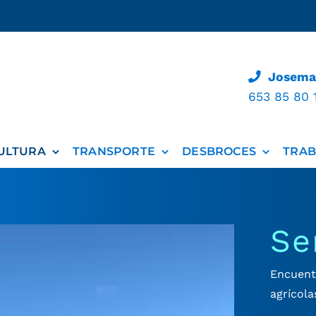
Josemar
653 85 80 
ULTURA
TRANSPORTE
DESBROCES
TRAB
Se
Encuent
agrícola