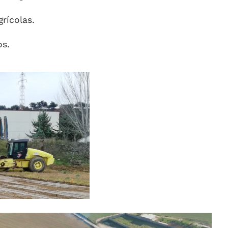
rícolas.
os.