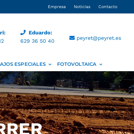
Empresa
Noticias
Contacto
i:
Eduardo:
peyret@peyret.es
12
629 36 50 40
AJOS ESPECIALES
FOTOVOLTAICA
RRER