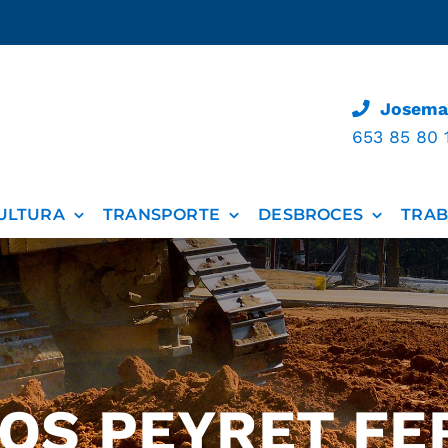
Josemar
653 85 80 
ULTURA
TRANSPORTE
DESBROCES
TRAB
OS PEYRET FE