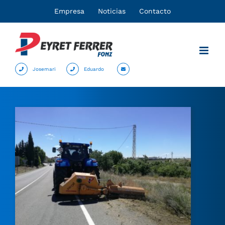
Saltar
Empresa
Noticias
Contacto
al
contenido
Josemari
Eduardo