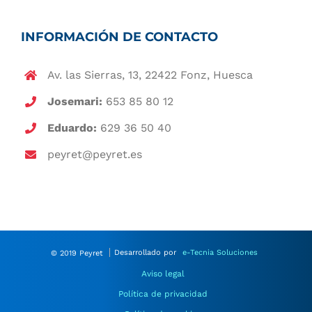
INFORMACIÓN DE CONTACTO
Av. las Sierras, 13, 22422 Fonz, Huesca
Josemari:
653 85 80 12
Eduardo:
629 36 50 40
peyret@peyret.es
© 2019 Peyret
Desarrollado por
e-Tecnia Soluciones
Aviso legal
Política de privacidad